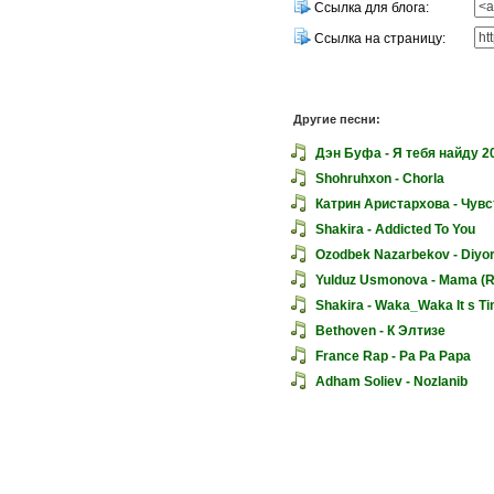
Ссылка для блога:
Ссылка на страницу:
Другие песни:
Дэн Буфа - Я тебя найду 2
Shohruhxon - Chorla
Катрин Аристархова - Чувст
Shakira - Addicted To You
Ozodbek Nazarbekov - Diyor
Yulduz Usmonova - Mama (R
Shakira - Waka_Waka It s Tim
Bethoven - К Элтизе
France Rap - Pa Pa Papa
Adham Soliev - Nozlanib