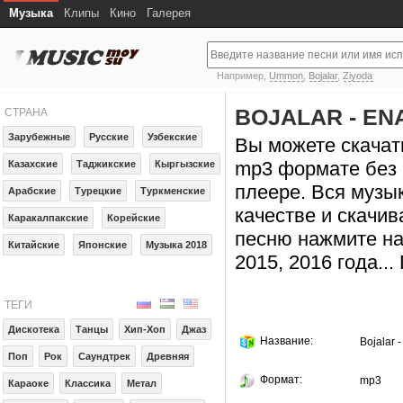
Музыка
Клипы
Кино
Галерея
Например,
Ummon
,
Bojalar
,
Ziyoda
BOJALAR - EN
СТРАНА
Зарубежные
Русские
Узбекские
Вы можете скачать
mp3 формате без 
Казахские
Таджикские
Кыргызские
плеере. Вся музы
Арабские
Турецкие
Туркменские
качестве и скачив
Каракалпакские
Корейские
песню нажмите на
Китайские
Японские
Музыка 2018
2015, 2016 года..
ТЕГИ
Дискотека
Танцы
Хип-Хоп
Джаз
Название:
Bojalar 
Поп
Рок
Саундтрек
Древняя
Формат:
mp3
Караоке
Классика
Метал