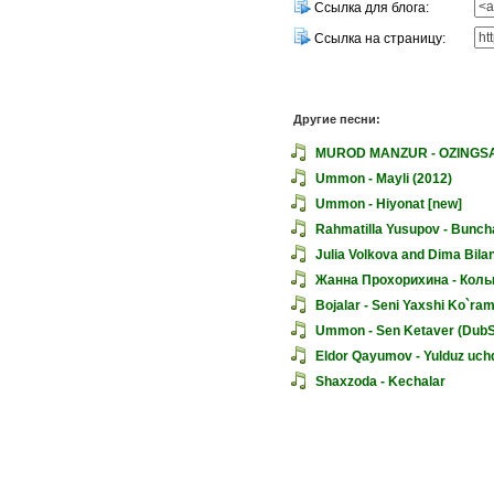
Ссылка для блога:
Ссылка на страницу:
Другие песни:
MUROD MANZUR - OZINGS
Ummon - Mayli (2012)
Ummon - Hiyonat [new]
Rahmatilla Yusupov - Bunch
Julia Volkova and Dima Bilan
Жанна Прохорихина - Кол
Bojalar - Seni Yaxshi Ko`ra
Ummon - Sen Ketaver (DubS
Eldor Qayumov - Yulduz uch
Shaxzoda - Kechalar