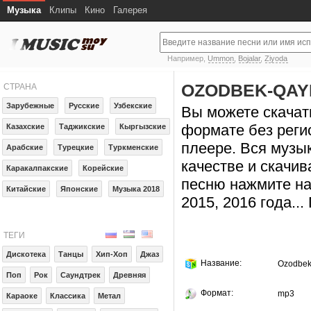
Музыка
Клипы
Кино
Галерея
Например,
Ummon
,
Bojalar
,
Ziyoda
OZODBEK-QAY
СТРАНА
Зарубежные
Русские
Узбекские
Вы можете скачат
формате без реги
Казахские
Таджикские
Кыргызские
плеере. Вся музы
Арабские
Турецкие
Туркменские
качестве и скачив
Каракалпакские
Корейские
песню нажмите на
Китайские
Японские
Музыка 2018
2015, 2016 года..
ТЕГИ
Дискотека
Танцы
Хип-Хоп
Джаз
Название:
Ozodbek
Поп
Рок
Саундтрек
Древняя
Формат:
mp3
Караоке
Классика
Метал