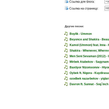
Ссылка для блога:
Ссылка на страницу:
Другие песни:
Boylik - Ummon
Beyonce and Shakira - Beauti
Kamol (Ummon) feat. Inna - 
Shakira - Whenever, Wherev
Men Seni Sevaman (2012) 
Mirbek Atabekov - Sagynam
Baxtiyor Nizomxonov - Hiyo
Oybek ft. Nigora - Kuydiras
ozodbek nazarbekov - yigla
Davron ft. Sunnat - Sog`inch