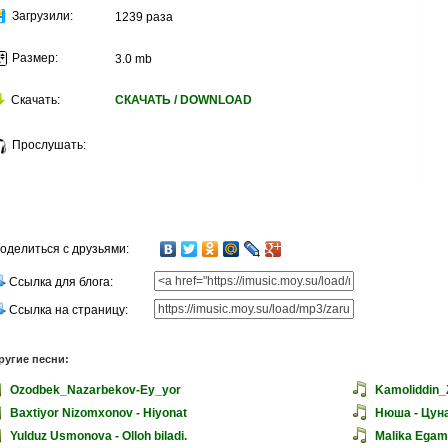
Загрузили:
1239 раза
Размер:
3.0 mb
Скачать:
СКАЧАТЬ / DOWNLOAD
Прослушать:
оделиться с друзьями:
Ссылка для блога:
Ссылка на страницу:
ругие песни:
Ozodbek_Nazarbekov-Ey_yor
Kamoliddin_Z
Baxtiyor Nizomxonov - Hiyonat
Нюша - Цун
Yulduz Usmonova - Olloh biladi.
Malika Egam