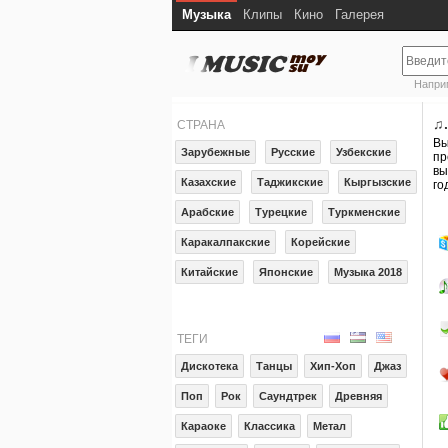
Музыка
Клипы
Кино
Галерея
Напри
♫
СТРАНА
Вы
Зарубежные
Русские
Узбекские
пр
вы
Казахские
Таджикские
Кыргызские
го
Арабские
Турецкие
Туркменские
Каракалпакские
Корейские
Китайские
Японские
Музыка 2018
ТЕГИ
Дискотека
Танцы
Хип-Хоп
Джаз
Поп
Рок
Саундтрек
Древняя
Караоке
Классика
Метал