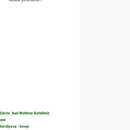
oirov_feat-Mohinur-Bahtlimiz
ами
berdiyeva - Sevgi