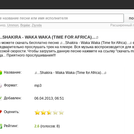
мер,
Ummon
,
Bojalar
,
Ziyoda
Расширенный 
...SHAKIRA - WAKA WAKA (TIME FOR AFRICA)...♫
 можете скачать бесплатно песню ♫...Shakira - Waka Waka (Time for Africa)...
едварительно прослушать трек на плеере. Вся музыка воспроизводится для ва
сокой скорости. Чтобы загрузить данную песню нажмите на ссылку "скачать m
да... Приятного прослушивания!!!
Название:
♫...Shakira - Waka Waka (Time for Africa)...♫
Формат:
mp3
Добавлен:
06.04.2013, 06:51
Оценить:
Рейтинг:
2.6
(голосов: 8)