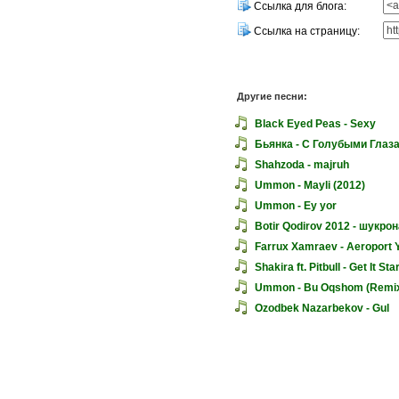
Ссылка для блога:
Ссылка на страницу:
Другие песни:
Black Eyed Peas - Sexy
Бьянка - С Голубыми Глаз
Shahzoda - majruh
Ummon - Mayli (2012)
Ummon - Ey yor
Botir Qodirov 2012 - шукрон
Farrux Xamraev - Aeroport Yo`
Shakira ft. Pitbull - Get It Star
Ummon - Bu Oqshom (Remi
Ozodbek Nazarbekov - Gul