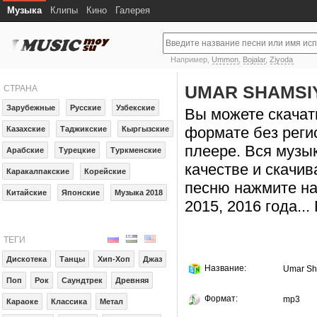
Музыка
Клипы
Кино
Галерея
Например,
Ummon
,
Bojalar
,
Ziyoda
UMAR SHAMSI
СТРАНА
Зарубежные
Русские
Узбекские
Вы можете скачат
формате без реги
Казахские
Таджикские
Кыргызские
плеере. Вся музы
Арабские
Турецкие
Туркменские
качестве и скачив
Каракалпакские
Корейские
песню нажмите на
Китайские
Японские
Музыка 2018
2015, 2016 года..
ТЕГИ
Дискотека
Танцы
Хип-Хоп
Джаз
Название:
Umar Sh
Поп
Рок
Саундтрек
Древняя
Формат:
mp3
Караоке
Классика
Метал