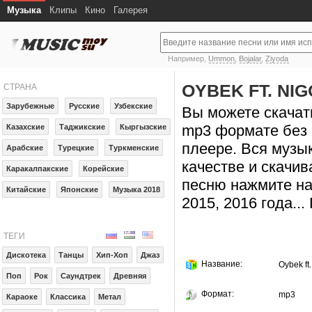
Музыка
Клипы
Кино
Галерея
Например,
Ummon
,
Bojalar
,
Ziyoda
OYBEK FT. NIG
СТРАНА
Зарубежные
Русские
Узбекские
Вы можете скачать 
mp3 формате без 
Казахские
Таджикские
Кыргызские
плеере. Вся музы
Арабские
Турецкие
Туркменские
качестве и скачив
Каракалпакские
Корейские
песню нажмите на
Китайские
Японские
Музыка 2018
2015, 2016 года..
ТЕГИ
Дискотека
Танцы
Хип-Хоп
Джаз
Название:
Oybek ft.
Поп
Рок
Саундтрек
Древняя
Формат:
mp3
Караоке
Классика
Метал