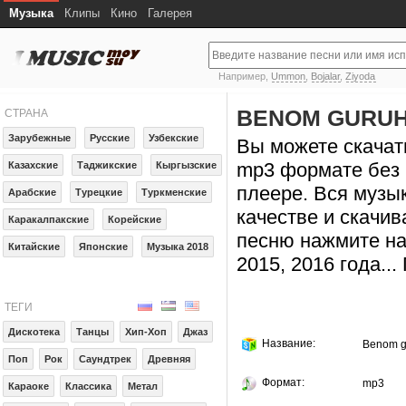
Музыка
Клипы
Кино
Галерея
Например,
Ummon
,
Bojalar
,
Ziyoda
BENOM GURUHI
СТРАНА
Зарубежные
Русские
Узбекские
Вы можете скачат
mp3 формате без 
Казахские
Таджикские
Кыргызские
плеере. Вся музы
Арабские
Турецкие
Туркменские
качестве и скачив
Каракалпакские
Корейские
песню нажмите на
Китайские
Японские
Музыка 2018
2015, 2016 года..
ТЕГИ
Дискотека
Танцы
Хип-Хоп
Джаз
Название:
Benom g
Поп
Рок
Саундтрек
Древняя
Формат:
mp3
Караоке
Классика
Метал