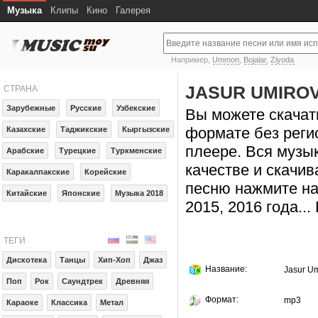
Музыка
Клипы
Кино
Галерея
Например,
Ummon
,
Bojalar
,
Ziyoda
JASUR UMIROV
СТРАНА
Зарубежные
Русские
Узбекские
Вы можете скачать
формате без реги
Казахские
Таджикские
Кыргызские
плеере. Вся музы
Арабские
Турецкие
Туркменские
качестве и скачив
Каракалпакские
Корейские
песню нажмите на
Китайские
Японские
Музыка 2018
2015, 2016 года..
ТЕГИ
Дискотека
Танцы
Хип-Хоп
Джаз
Название:
Jasur Um
Поп
Рок
Саундтрек
Древняя
Формат:
mp3
Караоке
Классика
Метал