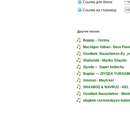
Ссылка для блога:
Ссылка на страницу:
Другие песни:
Bojalar - Yorima
Machigov Alihan - Best Pian
Ozodbek_Nazarbekov-Ey_y
Shahzoda - Manku Shaydo
Ziyoda — Super kelincha
Bojalar — ZIYODA YURAGI
Ummon - Mayli ket
SHAXBOZ & NAVRUZ - KEL
Ozodbek Nazarbekov - Muni
ulugbek raxmatulayev-kabut