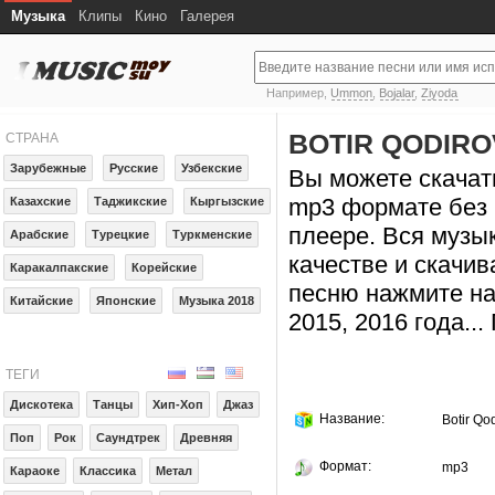
Музыка
Клипы
Кино
Галерея
Например,
Ummon
,
Bojalar
,
Ziyoda
BOTIR QODIRO
СТРАНА
Зарубежные
Русские
Узбекские
Вы можете скачать
mp3 формате без 
Казахские
Таджикские
Кыргызские
плеере. Вся музы
Арабские
Турецкие
Туркменские
качестве и скачив
Каракалпакские
Корейские
песню нажмите на
Китайские
Японские
Музыка 2018
2015, 2016 года..
ТЕГИ
Дискотека
Танцы
Хип-Хоп
Джаз
Название:
Botir Qo
Поп
Рок
Саундтрек
Древняя
Формат:
mp3
Караоке
Классика
Метал