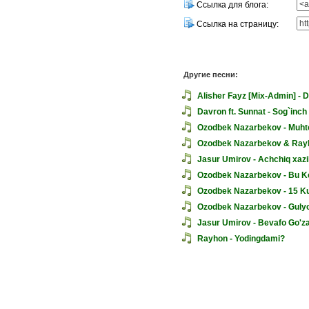
Ссылка для блога:
Ссылка на страницу:
Другие песни:
Alisher Fayz [Mix-Admin] - Da
Davron ft. Sunnat - Sog`inch
Ozodbek Nazarbekov - Muh
Ozodbek Nazarbekov & Rayh
Jasur Umirov - Achchiq xazil
Ozodbek Nazarbekov - Bu 
Ozodbek Nazarbekov - 15 K
Ozodbek Nazarbekov - Guly
Jasur Umirov - Bevafo Go'z
Rayhon - Yodingdami?